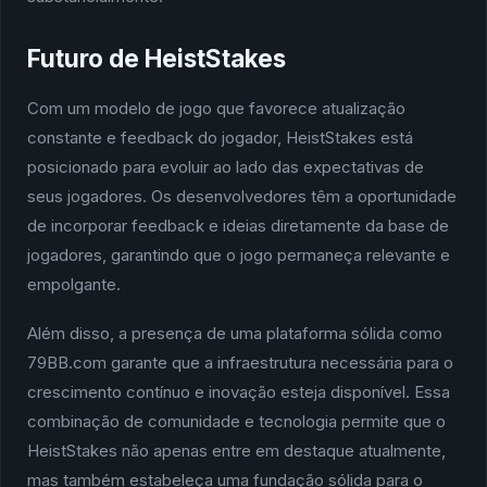
Futuro de HeistStakes
Com um modelo de jogo que favorece atualização
constante e feedback do jogador, HeistStakes está
posicionado para evoluir ao lado das expectativas de
seus jogadores. Os desenvolvedores têm a oportunidade
de incorporar feedback e ideias diretamente da base de
jogadores, garantindo que o jogo permaneça relevante e
empolgante.
Além disso, a presença de uma plataforma sólida como
79BB.com garante que a infraestrutura necessária para o
crescimento contínuo e inovação esteja disponível. Essa
combinação de comunidade e tecnologia permite que o
HeistStakes não apenas entre em destaque atualmente,
mas também estabeleça uma fundação sólida para o