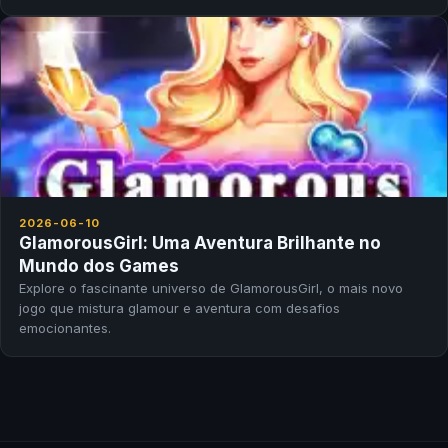
2026-06-10
GlamorousGirl: Uma Aventura Brilhante no
Mundo dos Games
Explore o fascinante universo de GlamorousGirl, o mais novo
jogo que mistura glamour e aventura com desafios
emocionantes.