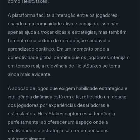
como HeistStakes.
A plataforma facilita a interação entre os jogadores,
criando uma comunidade ativa e engajada. Isso não
apenas ajuda a trocar dicas e estratégias, mas também
fomenta uma cultura de competição saudável e
aprendizado contínuo. Em um momento onde a
conectividade global permite que os jogadores interajam
em tempo real, a relevância de HeistStakes se torna
ainda mais evidente.
A adoção de jogos que exigem habilidade estratégica e
inteligência dinâmica está em alta, refletindo um desejo
dos jogadores por experiências desafiadoras e
estimulantes. HeistStakes captura essa tendência
perfeitamente, ao oferecer um espaço onde a
criatividade e a estratégia são recompensadas
substancialmente.