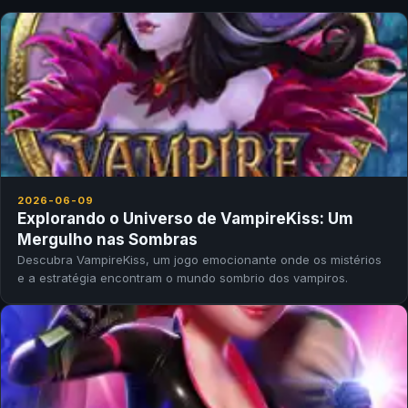
2026-06-09
Explorando o Universo de VampireKiss: Um
Mergulho nas Sombras
Descubra VampireKiss, um jogo emocionante onde os mistérios
e a estratégia encontram o mundo sombrio dos vampiros.