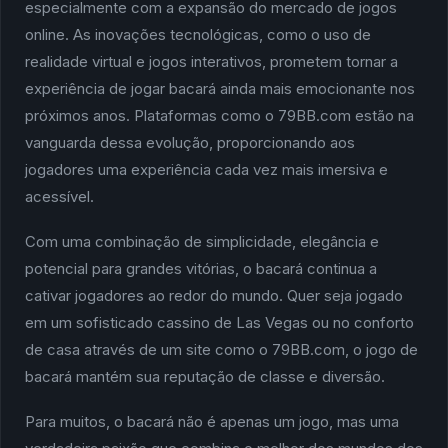
especialmente com a expansão do mercado de jogos
online. As inovações tecnológicas, como o uso de
realidade virtual e jogos interativos, prometem tornar a
experiência de jogar bacará ainda mais emocionante nos
próximos anos. Plataformas como o 79BB.com estão na
vanguarda dessa evolução, proporcionando aos
jogadores uma experiência cada vez mais imersiva e
acessível.
Com uma combinação de simplicidade, elegância e
potencial para grandes vitórias, o bacará continua a
cativar jogadores ao redor do mundo. Quer seja jogado
em um sofisticado cassino de Las Vegas ou no conforto
de casa através de um site como o 79BB.com, o jogo de
bacará mantém sua reputação de classe e diversão.
Para muitos, o bacará não é apenas um jogo, mas uma