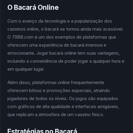
O Bacará Online
Com o avanço da tecnologia e a popularização dos
cassinos online, o bacará se tornou ainda mais acessível.
O 79BB.com é um dos exemplos de plataformas que
oferecem uma experiência de bacará imersiva e
emocionante. Jogar bacará online tem suas vantagens,
incluindo a conveniência de poder jogar a qualquer hora e
em qualquer lugar.
Além disso, plataformas online frequentemente
oferecem bônus e promoções especiais, atraindo
jogadores de todos os níveis. Os jogos são equipados
com gráficos de alta qualidade e interfaces amigáveis,
que replicam a atmosfera de um cassino físico.
Estratégias no Bacará