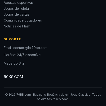
Apostas esportivas
Jogos de roleta
Jogos de cartas
Comunidade Jogadores
Notícias de Flash
SUPORTE
Email: contact@br79bb.com
Horário: 24/7 disponível
Mapa do Site
90K9.COM
© 2026 79BB.com | Bacará: A Elegância de um Jogo Clássico. Todos
os direitos reservados.