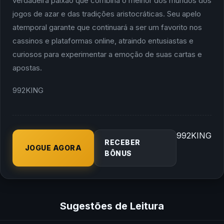
verdadeira paixão que combina o melhor dos mundos dos
jogos de azar e das tradições aristocráticas. Seu apelo
atemporal garante que continuará a ser um favorito nos
cassinos e plataformas online, atraindo entusiastas e
curiosos para experimentar a emoção de suas cartas e
apostas.
992KING
992KING
RECEBER
JOGUE AGORA
BÔNUS
Sugestões de Leitura