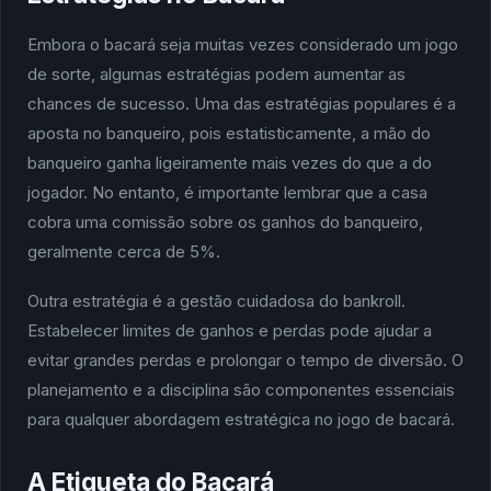
Embora o bacará seja muitas vezes considerado um jogo
de sorte, algumas estratégias podem aumentar as
chances de sucesso. Uma das estratégias populares é a
aposta no banqueiro, pois estatisticamente, a mão do
banqueiro ganha ligeiramente mais vezes do que a do
jogador. No entanto, é importante lembrar que a casa
cobra uma comissão sobre os ganhos do banqueiro,
geralmente cerca de 5%.
Outra estratégia é a gestão cuidadosa do bankroll.
Estabelecer limites de ganhos e perdas pode ajudar a
evitar grandes perdas e prolongar o tempo de diversão. O
planejamento e a disciplina são componentes essenciais
para qualquer abordagem estratégica no jogo de bacará.
A Etiqueta do Bacará