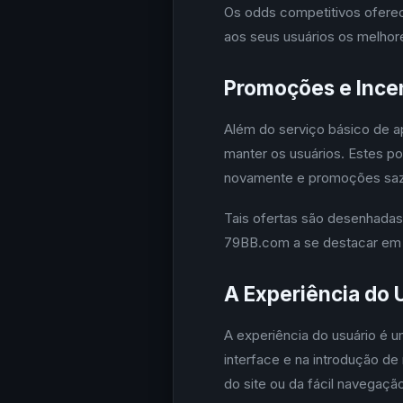
Os odds competitivos oferec
aos seus usuários os melho
Promoções e Ince
Além do serviço básico de a
manter os usuários. Estes p
novamente e promoções saz
Tais ofertas são desenhadas
79BB.com a se destacar em 
A Experiência do 
A experiência do usuário é u
interface e na introdução de
do site ou da fácil navegaç