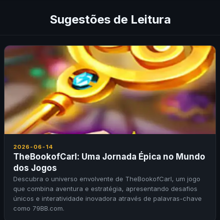
Sugestões de Leitura
2026-06-14
TheBookofCarl: Uma Jornada Épica no Mundo
dos Jogos
Descubra o universo envolvente de TheBookofCarl, um jogo
que combina aventura e estratégia, apresentando desafios
únicos e interatividade inovadora através de palavras-chave
como 79BB.com.