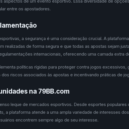
 aspectos de um evento esportivo. Essa diversidade de opções 
ar entre os apostadores.
ulamentação
esportivas, a segurança é uma consideração crucial. A platafor
m realizadas de forma segura e que todas as apostas sejam justas
gulamentações internacionais, oferecendo uma camada extra de
menta políticas rígidas para proteger contra jogos excessivos, 
 dos riscos associados às apostas e incentivando práticas de jo
unidades na 79BB.com
nso leque de mercados esportivos. Desde esportes populares 
s, a plataforma atende a uma ampla variedade de interesses do
usuários encontrem sempre algo de seu interesse.