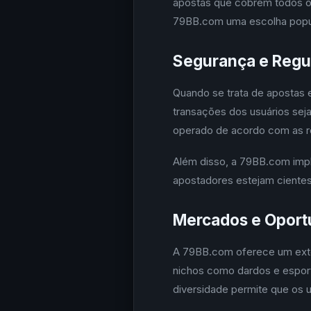
apostas que cobrem todos os
79BB.com uma escolha popul
Segurança e Reg
Quando se trata de apostas 
transações dos usuários seja
operado de acordo com as re
Além disso, a 79BB.com imple
apostadores estejam cientes
Mercados e Oport
A 79BB.com oferece um exte
nichos como dardos e esport
diversidade permite que os 