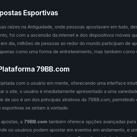
postas Esportivas
uas raízes na Antiguidade, onde pessoas apostavam em tudo, des
anto, foi com a ascensão da internet e dos dispositivos móveis q
 em dia, milhões de pessoas ao redor do mundo participam de ap
o apenas como uma forma de entretenimento, mas também como u
Plataforma 79BB.com
jetada com o usuário em mente, oferecendo uma interface intuit
sar o site, o usuário é imediatamente apresentado a uma varieda
ade de uso é um dos principais atrativos da 79BB.com, permitin
esportivas se sintam à vontade.
 apostas, a
79BB.com
também oferece opções avançadas para 
, onde os usuários podem apostar em eventos em andamento, e 