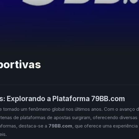
portivas
s: Explorando a Plataforma 79BB.com
e tornado um fenômeno global nos últimos anos. Com o avanço d
entenas de plataformas de apostas surgiram, oferecendo diversas
taformas, destaca-se a
79BB.com
, que oferece uma experiência
eis.