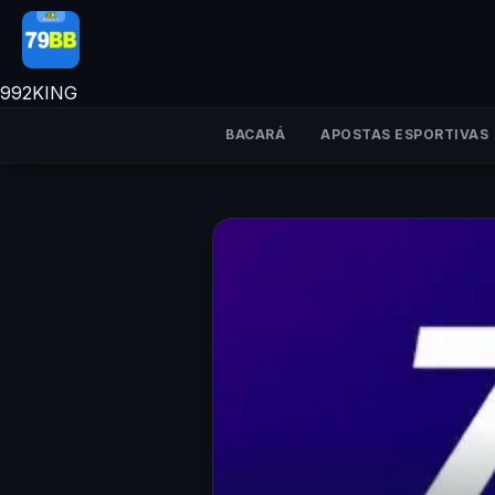
992KING
BACARÁ
APOSTAS ESPORTIVAS