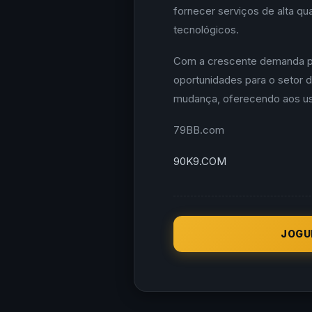
fornecer serviços de alta q
tecnológicos.
Com a crescente demanda por
oportunidades para o setor 
mudança, oferecendo aos usu
79BB.com
90K9.COM
JOGU