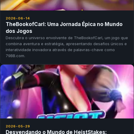
2026-06-14
TheBookofCarl: Uma Jornada Épica no Mundo
dos Jogos
Descubra o universo envolvente de TheBookofCarl, um jogo que
combina aventura e estratégia, apresentando desafios únicos e
interatividade inovadora através de palavras-chave como
79BB.com.
2026-05-29
Desvendando o Mundo de HeistStakes: