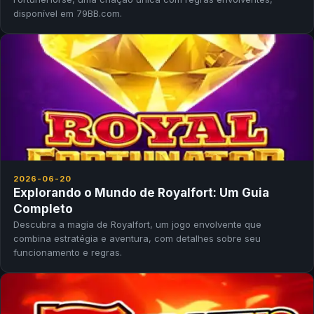
disponível em 79BB.com.
2026-06-20
Explorando o Mundo de Royalfort: Um Guia
Completo
Descubra a magia de Royalfort, um jogo envolvente que
combina estratégia e aventura, com detalhes sobre seu
funcionamento e regras.