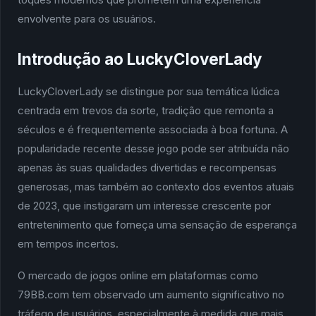
envolvente para os usuários.
Introdução ao LuckyCloverLady
LuckyCloverLady se distingue por sua temática lúdica
centrada em trevos da sorte, tradição que remonta a
séculos e é frequentemente associada à boa fortuna. A
popularidade recente desse jogo pode ser atribuída não
apenas às suas qualidades divertidas e recompensas
generosas, mas também ao contexto dos eventos atuais
de 2023, que instigaram um interesse crescente por
entretenimento que forneça uma sensação de esperança
em tempos incertos.
O mercado de jogos online em plataformas como
79BB.com tem observado um aumento significativo no
tráfego de usuários, especialmente à medida que mais