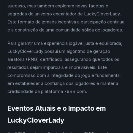
sucesso, mas também exploram novas facetas e
segredos do universo encantador de LuckyCloverLady.
Este formato de jornada incentiva a participação contínua
e a construção de uma comunidade sólida de jogadores.
Para garantir uma experiência jogável justa e equilibrada,
LuckyCloverLady possui um algoritmo de geração
aleatória (RNG) certificado, assegurando que todos os
resultados sejam imparciais e imprevisíveis. Este
compromisso com a integridade do jogo é fundamental
em estabelecer a confiança dos jogadores e manter a
credibilidade da plataforma 79BB.com.
Eventos Atuais e o Impacto em
LuckyCloverLady