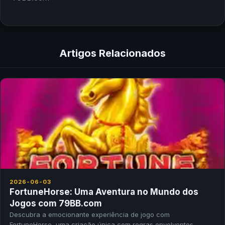
Artigos Relacionados
2026-06-03
FortuneHorse: Uma Aventura no Mundo dos
Jogos com 79BB.com
Descubra a emocionante experiência de jogo com
FortuneHorse, uma criação única com regras envolventes,