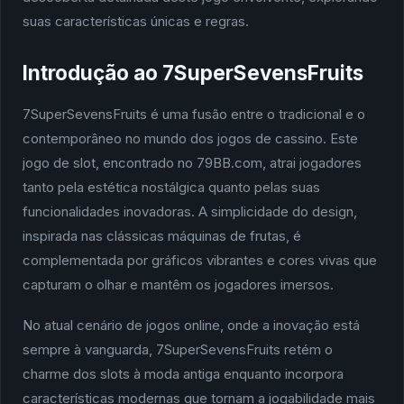
suas características únicas e regras.
Introdução ao 7SuperSevensFruits
7SuperSevensFruits é uma fusão entre o tradicional e o
contemporâneo no mundo dos jogos de cassino. Este
jogo de slot, encontrado no 79BB.com, atrai jogadores
tanto pela estética nostálgica quanto pelas suas
funcionalidades inovadoras. A simplicidade do design,
inspirada nas clássicas máquinas de frutas, é
complementada por gráficos vibrantes e cores vivas que
capturam o olhar e mantêm os jogadores imersos.
No atual cenário de jogos online, onde a inovação está
sempre à vanguarda, 7SuperSevensFruits retém o
charme dos slots à moda antiga enquanto incorpora
características modernas que tornam a jogabilidade mais