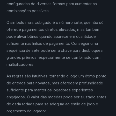
configuradas de diversas formas para aumentar as
combinações possíveis.
O símbolo mais cobiçado é o número sete, que não só
oferece pagamentos diretos elevados, mas também
pode ativar bônus quando aparece em quantidade
suficiente nas linhas de pagamento. Conseguir uma
sequência de sete pode ser a chave para desbloquear
grandes prêmios, especialmente se combinado com
multiplicadores.
As regras são intuitivas, tornando o jogo um ótimo ponto
de entrada para novatos, mas oferecem profundidade
suficiente para manter os jogadores experientes
engajados. O valor das moedas pode ser ajustado antes
de cada rodada para se adequar ao estilo de jogo e
orçamento do jogador.