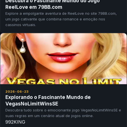
Descubra o Fascinante Mundo do Jogo
ReelLove em 79BB.com
Explore a empolgante aventura de ReelLove no site 79BB.com,
um jogo cativante que combina romance e emoção nos
cassinos virtuais.
2026-06-23
Explorando o Fascinante Mundo de
VegasNoLimitWinsSE
Descubra tudo sobre o emocionante jogo VegasNoLimitWinsSE e
suas regras em um cenário atual de jogos online.
992KING