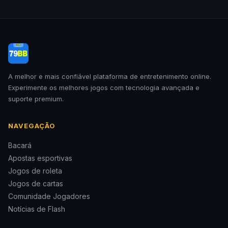
A melhor e mais confiável plataforma de entretenimento online.
Experimente os melhores jogos com tecnologia avançada e
suporte premium.
NAVEGAÇÃO
Bacará
Apostas esportivas
Jogos de roleta
Jogos de cartas
Comunidade Jogadores
Notícias de Flash