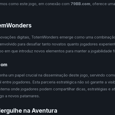
aremos como este jogo, em conexão com
79BB.com
, oferece uma
temWonders
novações digitais, TotemWonders emerge como uma combinação i
envolvido para desafiar tanto novatos quanto jogadores experient
 em que introduz novos elementos para manter a jogabilidade f
com
 um papel crucial na disseminação deste jogo, servindo como 
al entre jogadores. Esta parceria estratégica não só garante a vi
ema onde jogadores podem compartilhar dicas, estratégias e at
ogo a novos patamares.
Mergulhe na Aventura