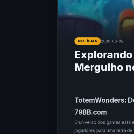
NOTÍCIAS
2026-06-02
Explorando
Mergulho n
TotemWonders: De
79BB.com
O universo dos games está 
jogadores para uma terra de 