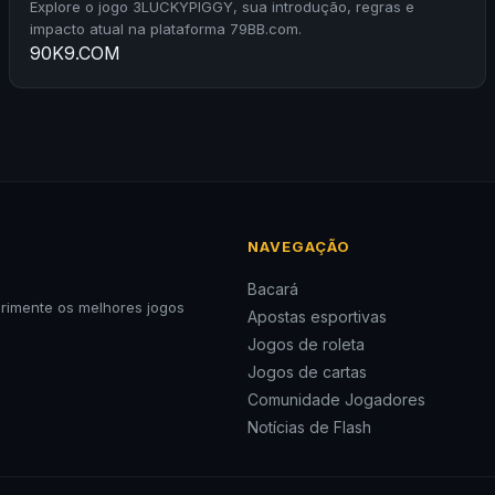
Explore o jogo 3LUCKYPIGGY, sua introdução, regras e
impacto atual na plataforma 79BB.com.
90K9.COM
NAVEGAÇÃO
Bacará
erimente os melhores jogos
Apostas esportivas
Jogos de roleta
Jogos de cartas
Comunidade Jogadores
Notícias de Flash