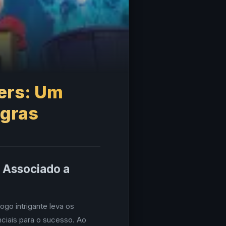
ers: Um
egras
 Associado a
ogo intrigante leva os
nciais para o sucesso. Ao