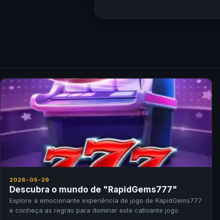
2026-05-29
Descubra o mundo de "RapidGems777"
Explore a emocionante experiência de jogo de RapidGems777
e conheça as regras para dominar este cativante jogo.