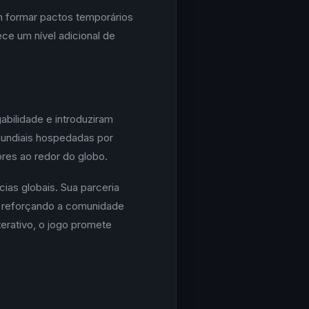
m formar pactos temporários
ce um nível adicional de
bilidade e introduziram
mundiais hospedadas por
res ao redor do globo.
ias globais. Sua parceria
e reforçando a comunidade
erativo, o jogo promete