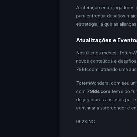
A interação entre jogadores
para enfrentar desafios maio
estratégia, já que as alianças
Atualizações e Evento
Nos últimos meses, TotemWon
novos conteúdos e desafios.
79BB.com, atraindo uma audi
TotemWonders, com seu unive
com
79BB.com
tem sido fu
de jogadores ansiosos por e
continuar a surpreender e en
992KING