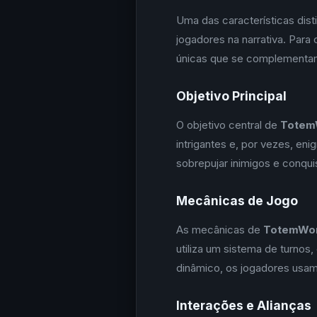
Uma das características dist
jogadores na narrativa. Par
únicas que se complementam 
Objetivo Principal
O objetivo central de
Totem
intrigantes e, por vezes, en
sobrepujar inimigos e conquis
Mecânicas de Jogo
As mecânicas de
TotemWo
utiliza um sistema de turno
dinâmico, os jogadores usam
Interações e Alianças