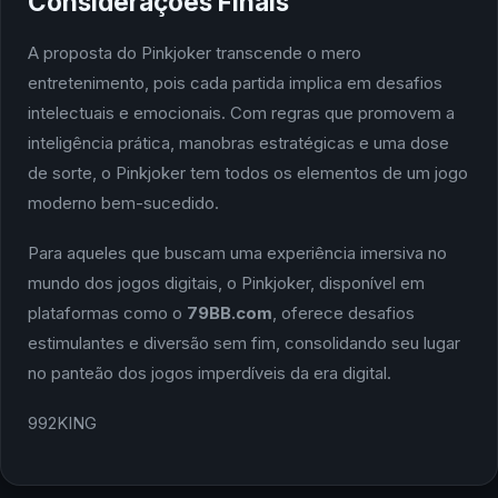
Considerações Finais
A proposta do Pinkjoker transcende o mero
entretenimento, pois cada partida implica em desafios
intelectuais e emocionais. Com regras que promovem a
inteligência prática, manobras estratégicas e uma dose
de sorte, o Pinkjoker tem todos os elementos de um jogo
moderno bem-sucedido.
Para aqueles que buscam uma experiência imersiva no
mundo dos jogos digitais, o Pinkjoker, disponível em
plataformas como o
79BB.com
, oferece desafios
estimulantes e diversão sem fim, consolidando seu lugar
no panteão dos jogos imperdíveis da era digital.
992KING